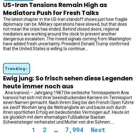
US-Iran Tensions Remain High as
Mediators Push for Fresh Talks
The latest chapter in the US-Iran standoff shows just how fragile
diplomacy can be. Military operations have slowed, but that does
not mean the crisis has ended. Behind closed doors, regional
mediators are working around the clock to prevent another
dangerous escalation. The mixed signals coming from Washington
have added fresh uncertainty. President Donald Trump confirmed
that the United States is willing to continue...
Trending-
Ewig jung: So frisch sehen diese Legenden
heute immer noch aus
Ana Ivanović – Jahrgang 1987 Die serbische Tennisspielerin Ana
Ivanović hat sich mit ihrer beeindruckenden Karriere im Tennissport
einen Namen gemacht. Nach ihrem Sieg bei den French Open führte
sie zwölf Wochen lang die Weltrangliste an und baute sich durch
ihren sportlichen Erfolg ein bedeutendes Vermögen auf. Heute ist
sie glücklich mit dem ehemaligen Fußballstar Bastian
Schweinsteiger verheiratet und Mutter von drei Söhnen....
1
2
…
7,994
Next