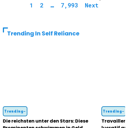
1
2
…
7,993
Next
Trending In Self Reliance
Trending-
Trending-
Die reichsten unter den Stars: Diese
Travailler 
Prominenten schwimmen in Geld
lucratif au