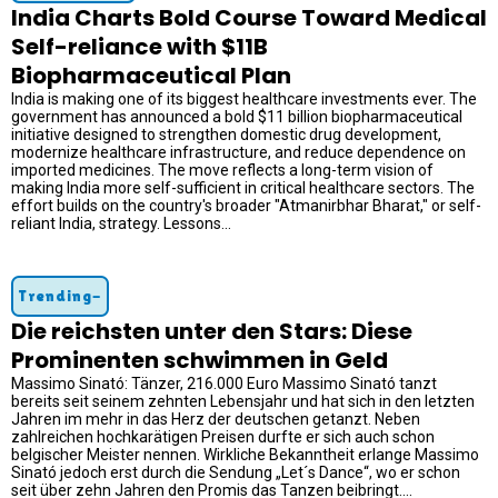
India Charts Bold Course Toward Medical
Self-reliance with $11B
Biopharmaceutical Plan
India is making one of its biggest healthcare investments ever. The
government has announced a bold $11 billion biopharmaceutical
initiative designed to strengthen domestic drug development,
modernize healthcare infrastructure, and reduce dependence on
imported medicines. The move reflects a long-term vision of
making India more self-sufficient in critical healthcare sectors. The
effort builds on the country's broader "Atmanirbhar Bharat," or self-
reliant India, strategy. Lessons...
Trending-
Die reichsten unter den Stars: Diese
Prominenten schwimmen in Geld
Massimo Sinató: Tänzer, 216.000 Euro Massimo Sinató tanzt
bereits seit seinem zehnten Lebensjahr und hat sich in den letzten
Jahren im mehr in das Herz der deutschen getanzt. Neben
zahlreichen hochkarätigen Preisen durfte er sich auch schon
belgischer Meister nennen. Wirkliche Bekanntheit erlange Massimo
Sinató jedoch erst durch die Sendung „Let´s Dance“, wo er schon
seit über zehn Jahren den Promis das Tanzen beibringt....